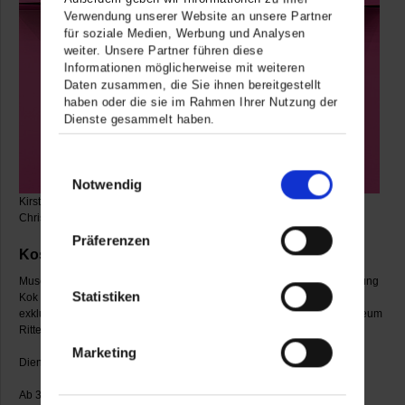
Verwendung unserer Website an unsere Partner
für soziale Medien, Werbung und Analysen
weiter. Unsere Partner führen diese
Informationen möglicherweise mit weiteren
Daten zusammen, die Sie ihnen bereitgestellt
haben oder die sie im Rahmen Ihrer Nutzung der
Dienste gesammelt haben.
Einwilligungsauswahl
Notwendig
Kirstin Arndt, Ohne Titel, 2015 © VG Bild-Kunst, Bonn 2026, Foto:
Christoph Jaschke
Präferenzen
Kostenfreie Spezial-Abendführung
Museumsleiterin Dr. Barbara Willert oder Sammlungskuratorin Hsiaosung
Statistiken
Kok stellen allen Interessierten die
aktuellen Ausstellungen
in einem
exklusiven Rundgang nach den allgemeinen Öffnungszeiten des Museum
Ritter vor.
Marketing
Dienstag, 9. Juni, 7. Juli, 18-19 Uhr
Ab 3 Teilnehmenden