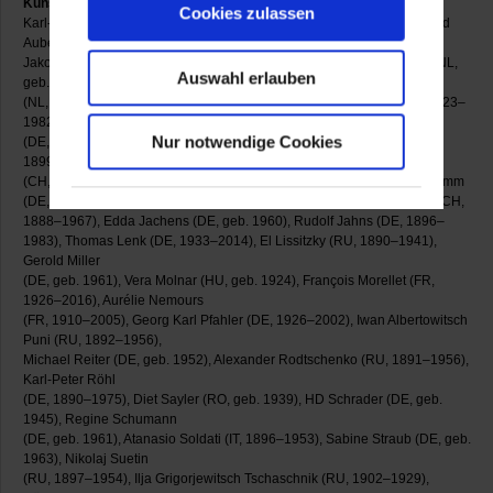
Künstler und Künstlerinnen der Ausstellung:
Cookies zulassen
Karl-Heinz Adler (DE, geb. 1927), Kirstin Arndt (DE, geb. 1961), Bernard
Aubertin (FR, 1934–2015),
Jakob Bill (CH, geb. 1942), Reto Boller (CH, geb. 1966), Bob Bonies (NL,
Auswahl erlauben
geb. 1937), Ad Dekkers
(NL, 1938–1974), Rita Ernst (CH, geb. 1956), Günter Fruhtrunk (DE 1923–
1982), Rupprecht Geiger
Nur notwendige Cookies
(DE, 1908–2009), Kuno Gonschior (DE, 1935–2010), Jean Gorin (FR,
1899–1981), Camille Graeser
(CH, 1892–1980), Gotthard Graubner (DE, 1930–2013), Christiane Grimm
(DE, geb. 1957), Katharina Hinsberg (DE, geb. 1967), Johannes Itten (CH,
1888–1967), Edda Jachens (DE, geb. 1960), Rudolf Jahns (DE, 1896–
1983), Thomas Lenk (DE, 1933–2014), El Lissitzky (RU, 1890–1941),
Gerold Miller
(DE, geb. 1961), Vera Molnar (HU, geb. 1924), François Morellet (FR,
1926–2016), Aurélie Nemours
(FR, 1910–2005), Georg Karl Pfahler (DE, 1926–2002), Iwan Albertowitsch
Puni (RU, 1892–1956),
Michael Reiter (DE, geb. 1952), Alexander Rodtschenko (RU, 1891–1956),
Karl-Peter Röhl
(DE, 1890–1975), Diet Sayler (RO, geb. 1939), HD Schrader (DE, geb.
1945), Regine Schumann
(DE, geb. 1961), Atanasio Soldati (IT, 1896–1953), Sabine Straub (DE, geb.
1963), Nikolaj Suetin
(RU, 1897–1954), Ilja Grigorjewitsch Tschaschnik (RU, 1902–1929),