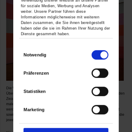
Verwendung unserer Website an unsere Partner
für soziale Medien, Werbung und Analysen
weiter. Unsere Partner führen diese
Informationen möglicherweise mit weiteren
Daten zusammen, die Sie ihnen bereitgestellt
haben oder die sie im Rahmen Ihrer Nutzung der
Dienste gesammelt haben.
Einwilligungsauswahl
Notwendig
Präferenzen
Die Werkauswahl bietet auf den beiden Etagen des Museums einen
Statistiken
Überblick über die Entwicklung der geometrisch-abstrakten Kunst von den
Zwanzigerjahren bis in die Gegenwart. Sie umfasst überwiegend
malerische Positionen, die um mehrere Werke der Objektkunst ergänzt
Marketing
werden. Darüber hinaus sind ein Farblicht-Raum von Stefanie Lampert
sowie eine raumbezogene Installation des Künstlers Platino zu sehen, die
jeweils anlässlich dieser Schau entworfen wurden.