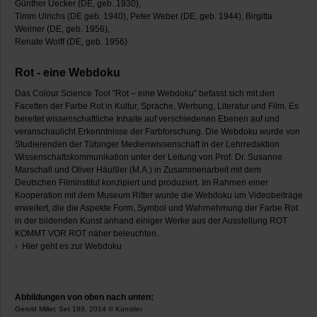
Günther Uecker (DE, geb. 1930),
Timm Ulrichs (DE geb. 1940), Peter Weber (DE, geb. 1944), Birgitta
Weimer (DE, geb. 1956),
Renate Wolff (DE, geb. 1956)
Rot - eine Webdoku
Das Colour Science Tool "Rot – eine Webdoku" befasst sich mit den
Facetten der Farbe Rot in Kultur, Sprache, Werbung, Literatur und Film. Es
bereitet wissenschaftliche Inhalte auf verschiedenen Ebenen auf und
veranschaulicht Erkenntnisse der Farbforschung. Die Webdoku wurde von
Studierenden der Tübinger Medienwissenschaft in der Lehrredaktion
Wissenschaftskommunikation unter der Leitung von Prof. Dr. Susanne
Marschall und Oliver Häußler (M.A.) in Zusammenarbeit mit dem
Deutschen Filminstitut konzipiert und produziert. Im Rahmen einer
Kooperation mit dem Museum Ritter wurde die Webdoku um Videobeiträge
erweitert, die die Aspekte Form, Symbol und Wahrnehmung der Farbe Rot
in der bildenden Kunst anhand einiger Werke aus der Ausstellung ROT
KOMMT VOR ROT näher beleuchten.
Hier geht es zur Webdoku
Abbildungen von oben nach unten:
Gerold Miller, Set 189, 2014 © Künstler