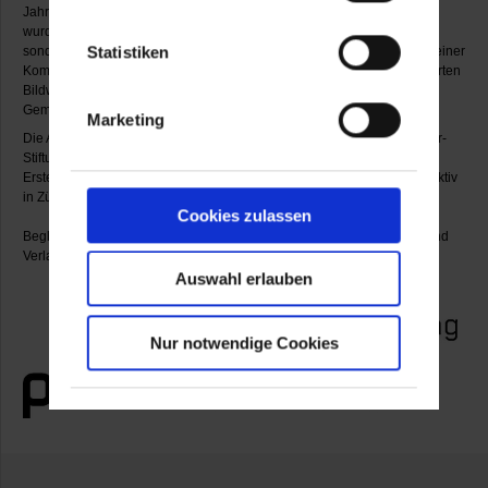
Jahren bis hin zu den so genannten „Stäben“ aus den 1970ern. Damit
wurden nicht nur Camille Graesers zentrale Bildthemen vorgestellt,
Statistiken
sondern zugleich faszinierende Einblicke in den Entstehungsprozess einer
Komposition von der ersten flüchtigen Ideenskizze bis hin zum realisierten
Bildwerk gegeben. Unter den Exponaten befanden sich auch wichtige
Gemälde des Künstlers aus der Sammlung Marli Hoppe-Ritter.
Marketing
Die Ausstellung entstand in enger Kooperation mit der Camille Graeser-
Stiftung, deren Konservatorin Vera Hausdorff das Konzept entwickelte.
Erste Station der Präsentation war im Sommer 2009 das Haus Konstruktiv
in Zürich.
Cookies zulassen
Begleitend zu der Ausstellung ist ein gleichnamiger Katalog im Wienand
Verlag, Köln, erschienen.
Auswahl erlauben
Nur notwendige Cookies