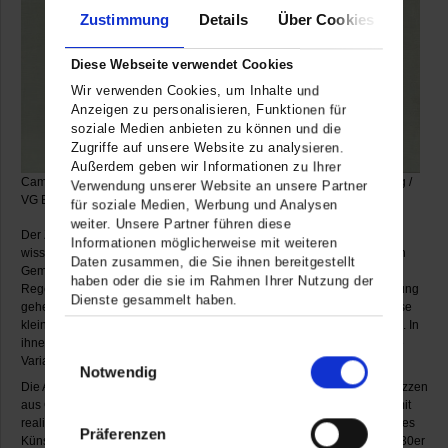
Zustimmung
Details
Über Cookies
Diese Webseite verwendet Cookies
Wir verwenden Cookies, um Inhalte und
Anzeigen zu personalisieren, Funktionen für
soziale Medien anbieten zu können und die
Zugriffe auf unsere Website zu analysieren.
Außerdem geben wir Informationen zu Ihrer
Camille Graeser, Astrale Konstruktion, 1943 © Camille Graeser-Stiftung /
Verwendung unserer Website an unsere Partner
VG Bild-Kunst, Bonn 2020
für soziale Medien, Werbung und Analysen
weiter. Unsere Partner führen diese
Der Zürcher Konkrete Camille Graeser favorisierte zeitlebens
Informationen möglicherweise mit weiteren
wissenschaftliche Kompositionsmethoden. Seine konstruktiv-konkreten
Daten zusammen, die Sie ihnen bereitgestellt
Gemälde folgen analytischen
haben oder die sie im Rahmen Ihrer Nutzung der
Regeln und rationalen Ordnungsprinzipien. Dem Prozess der Bildfindung
Dienste gesammelt haben.
gehen stets zahlreiche Studien und Entwurfszeichnungen voraus. Diese
kleinformatigen Papierarbeiten begleiten Graesers gesamtes Schaffen. In
ihnen deklinierte er seine Bildthemen systematisch durch und erprobte
Einwilligungsauswahl
Variationen der Komposition und Farborganisation.
Notwendig
Die Ausstellung im Museum Ritter zeigte ausgewählte Studien und Skizzen
aus Graesers Zürcher Werkperiode (1937-80). Sie wurden im Dialog mit
realisierten Reliefs und Gemälden aus allen wichtigen Werkgruppen des
Präferenzen
Künstlers präsentiert, beginnend mit frühen Reliefs aus den späten 1930er