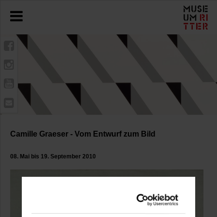
Camille Graeser - Vom Entwurf zum Bild
08. Mai bis 19. September 2010