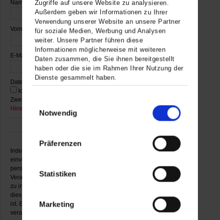
Name
*
Zugriffe auf unsere Website zu analysieren.
Außerdem geben wir Informationen zu Ihrer
Verwendung unserer Website an unsere Partner
Vorname
*
für soziale Medien, Werbung und Analysen
weiter. Unsere Partner führen diese
Informationen möglicherweise mit weiteren
E-Mail
*
Daten zusammen, die Sie ihnen bereitgestellt
haben oder die sie im Rahmen Ihrer Nutzung der
Dienste gesammelt haben.
Datenschutz
*
Ich willige in die Verarbeitung meiner Daten zum
Zweck des Newsletter-Versands ein und habe die
Einwilligungsauswahl
Hinweise zum Datenschutz
gelesen.
Notwendig
Präferenzen
Indem Sie auf SENDEN klicken, erklären Sie sich damit
einverstanden, dass das Museum Ritter Ihre
personenbezogenen Daten speichert, um Sie über
Statistiken
Veranstaltungen und Ausstellungen des Museums
zu informieren. Wir speichern Ihre Daten solange, wie
dies für den Zweck der Information hierüber erforderlich
Marketing
ist. Es ist für uns eine Selbstverständlichkeit,
verantwortungsvoll mit Ihren personenbe-zogenen Daten