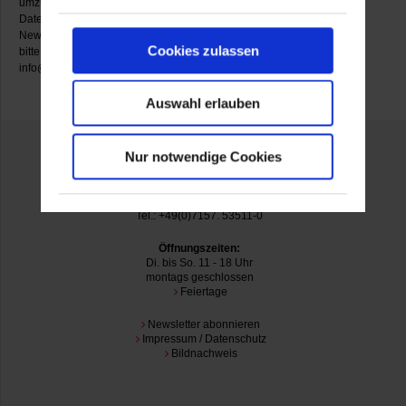
umzugehen. Sie können Ihre Einwilligung zur
Datenspeicherung jederzeit widerrufen, indem Sie den
Newsletter abbestellen. Zum Abbestellen schicken Sie
Cookies zulassen
bitte eine Email mit dem Betreff "Abbestellen" an:
info@museum-ritter.de
Auswahl erlauben
Nur notwendige Cookies
Museum Ritter
Alfred-Ritter-Straße 27
71111 Waldenbuch
Tel.: +49(0)7157. 53511-0
Öffnungszeiten:
Di. bis So. 11 - 18 Uhr
montags geschlossen
Feiertage
Newsletter abonnieren
Impressum / Datenschutz
Bildnachweis