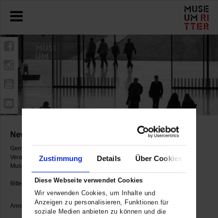
Newsletter abonnieren
Gerne senden wir Ihnen per Email Informationen zu den
Veranstaltungen und Ausstellungen des
Zustimmung
Details
Über Cookies
Museum Ritter zu.
Diese Webseite verwendet Cookies
Bitte füllen Sie das Formular aus.
Wir verwenden Cookies, um Inhalte und
Anzeigen zu personalisieren, Funktionen für
Anrede
*
soziale Medien anbieten zu können und die