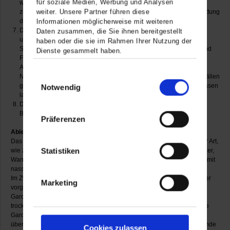
für soziale Medien, Werbung und Analysen
wenn es nach Aufforderung nicht gelingt, die Gruppe
weiter. Unsere Partner führen diese
zusammenzuhalten. In diesem Fall besteht kein Anspruch auf Erstattung
Informationen möglicherweise mit weiteren
der Führungsgebühr.
Die Besucherinnen und Besucher werden gebeten, alles zu
Daten zusammen, die Sie ihnen bereitgestellt
unterlassen, was den guten Sitten sowie der Aufrechterhaltung der
haben oder die sie im Rahmen Ihrer Nutzung der
Sicherheit und Ordnung zuwiderläuft. Der Betrieb von Rundfunk- und
Dienste gesammelt haben.
Fernsehgeräten sowie der Gebrauch von Musikinstrumenten oder
Abspielgeräten ist in den Ausstellungsräumen nicht gestattet. Die
Einwilligungsauswahl
Nutzung von Mobiltelefonen zum Telefonieren ist nur in Ausnahmefällen
gestattet. Störungen anderer Besucher durch Lärm und unangemessen
Notwendig
lautes Auftreten sind zu unterlassen.
Die Direktion ist berechtigt, bei Diebstählen eine Kontrolle der
Besucherinnen und Besucher vorzunehmen.
Präferenzen
Ablegen der Garderobe und des Gepäcks
Das Betreten der Ausstellungsräume mit sperrigen Gegenständen aller Art,
Statistiken
wie zum Beispiel Regenschirmen, Rucksäcken, Rückentragen für Kinder,
Wanderstöcken oder Taschen größer als DIN A4 (ca. 20x30 cm) sowie mit
nassen Bekleidungsstücken ist grundsätzlich nicht gestattet.
Im Zweifel entscheidet das Aufsichtspersonal. Für die Aufbewahrung der
Marketing
vorgenannten Gegenstände sowie Mäntel, Jacken etc. stehen eine
Garderobe und Schließfächer zur Verfügung. Bei Nichtabgabe von
trockenen Kleidungsstücken müssen diese angezogen bleiben. Für die
Garderobe und den Inhalt der Schließfächer wird keine Haftung
übernommen. Das Museum haftet auch nicht für abgestellte Gegenstände
Cookies zulassen