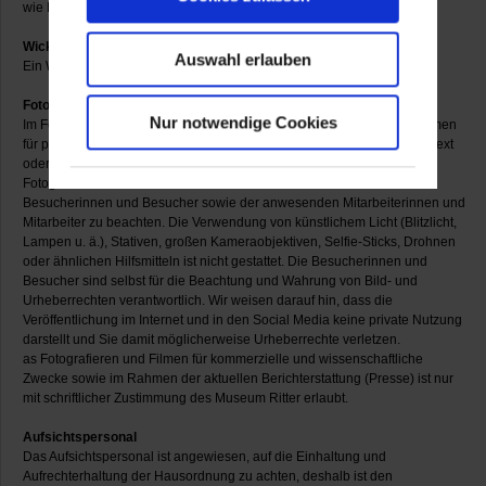
wie Kinderwägen, Gehstöcke und dergleichen.
Wickelraum
Auswahl erlauben
Ein Wickelraum steht im Bereich der Sanitäranlagen zur Verfügung.
Fotografieren und Filmen
Nur notwendige Cookies
Im Foyer und in den Ausstellungsräumen ist das Fotografieren und Filmen
für private Zwecke grundsätzlich gestattet; es sei denn in einem Wandtext
oder auf einem Werkschild wird dies ausdrücklich untersagt. Beim
Fotografieren und Filmen sind Persönlichkeitsrechte der anwesenden
Besucherinnen und Besucher sowie der anwesenden Mitarbeiterinnen und
Mitarbeiter zu beachten. Die Verwendung von künstlichem Licht (Blitzlicht,
Lampen u. ä.), Stativen, großen Kameraobjektiven, Selfie-Sticks, Drohnen
oder ähnlichen Hilfsmitteln ist nicht gestattet. Die Besucherinnen und
Besucher sind selbst für die Beachtung und Wahrung von Bild- und
Urheberrechten verantwortlich. Wir weisen darauf hin, dass die
Veröffentlichung im Internet und in den Social Media keine private Nutzung
darstellt und Sie damit möglicherweise Urheberrechte verletzen.
as Fotografieren und Filmen für kommerzielle und wissenschaftliche
Zwecke sowie im Rahmen der aktuellen Berichterstattung (Presse) ist nur
mit schriftlicher Zustimmung des Museum Ritter erlaubt.
Aufsichtspersonal
Das Aufsichtspersonal ist angewiesen, auf die Einhaltung und
Aufrechterhaltung der Hausordnung zu achten, deshalb ist den