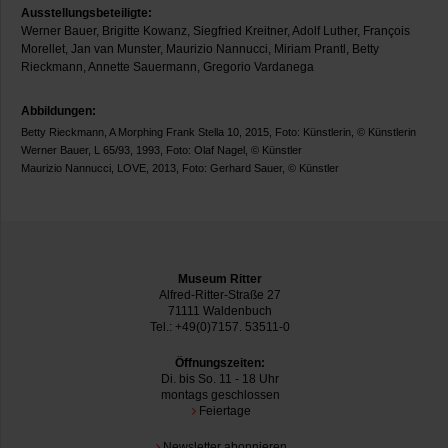
Ausstellungsbeteiligte:
Werner Bauer, Brigitte Kowanz, Siegfried Kreitner, Adolf Luther, François
Morellet, Jan van Munster, Maurizio Nannucci, Miriam Prantl, Betty
Rieckmann, Annette Sauermann, Gregorio Vardanega
Abbildungen:
Betty Rieckmann, A Morphing Frank Stella 10, 2015, Foto: Künstlerin, © Künstlerin
Werner Bauer, L 65/93, 1993, Foto: Olaf Nagel, © Künstler
Maurizio Nannucci, LOVE, 2013, Foto: Gerhard Sauer, © Künstler
Museum Ritter
Alfred-Ritter-Straße 27
71111 Waldenbuch
Tel.: +49(0)7157. 53511-0
Öffnungszeiten:
Di. bis So. 11 - 18 Uhr
montags geschlossen
Feiertage
Newsletter abonnieren