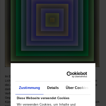
Im Erdgeschoss des Museums sind Glanzstücke der zeitgenössischen
Lichtkunst aus der Sammlung Marli Hoppe-Ritter zu sehen. Sie belegen
die andauernde Faszination von Kunstschaffenden für das Licht und die
Zustimmung
Details
Über Cookies
damit verbundenen gestalterischen Möglichkeiten. Neue technische
Verfahren und Leuchtmittel befeuern zudem das große Interesse der
Gegenwartskunst am kreativen Umgang mit Licht. So verwenden viele
Diese Webseite verwendet Cookies
Künstlerinnen und Künstler heute bevorzugt LEDs, deren Lichtfarben sich
Wir verwenden Cookies, um Inhalte und