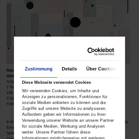
Zustimmung
Details
Über Cookies
Rita Ernst
Vanishing Point II, 2005
Acryl auf Leinwand
Diese Webseite verwendet Cookies
2 Teile
Wir verwenden Cookies, um Inhalte und
160 x 160 cm
Anzeigen zu personalisieren, Funktionen für
© Künstlerin
soziale Medien anbieten zu können und die
Foto: Gerhard Sauer
Zugriffe auf unsere Website zu analysieren.
Außerdem geben wir Informationen zu Ihrer
Verwendung unserer Website an unsere Partner
In ihrem Mitte der Siebzigerjahre einsetzenden Frühwerk integrierte Rita
für soziale Medien, Werbung und Analysen
Ernst geometrische Elemente und skripturale Zeichen in Quadratraster.
weiter. Unsere Partner führen diese
Später deformierte sie die Ordnungssysteme und brach die strenge
Informationen möglicherweise mit weiteren
Systematik auf, wobei auch raumgreifende Arbeiten entstanden. In den